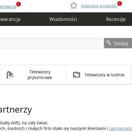
0
0
Polecane produkty
ównawcza
gwarancja
Wiadomości
Recenzje
Szukaj
Telewizory
Telewizory w lustrze
prysznicowe
partnerzy
ukty AVEL na cały świat.
h, średnich i małych firm stało się naszymi klientami i
partnerami