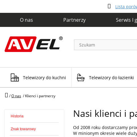
Lista por
O nas
Partnerzy
Serwis I 
Telewizory do kuchni
Telewizory do łazienki
/
O nas
/
Klienci i partnerzy
Nasi klienci i 
Historia
Od 2008 roku dostarczamy prod
Znak towarowy
W minionym okresie wiele dużyc