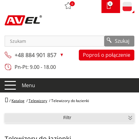
0
0
Szukaj
+48 884 901 857
Poproś o połączenie
Pn-Pt: 9.00 - 18.00
Menu
/
Katalog
/
Telewizory
/
Telewizory do łazienki
Filtr
Telewizory do łazienki