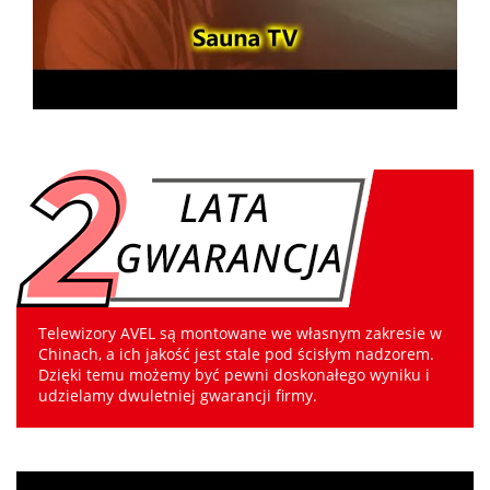
Telewizory AVEL są montowane we własnym zakresie w
Chinach, a ich jakość jest stale pod ścisłym nadzorem.
Dzięki temu możemy być pewni doskonałego wyniku i
udzielamy dwuletniej gwarancji firmy.